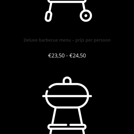
Deluxe barbecue menu – prijs per persoon
€
23,50
-
€
24,50