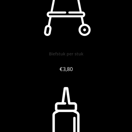
Biefstuk per stuk
€
3,80