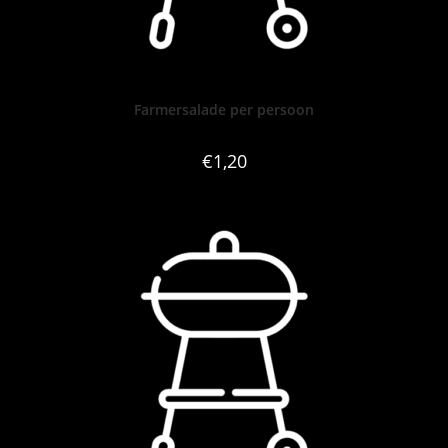
Farmersalade per persoon
€
1,20