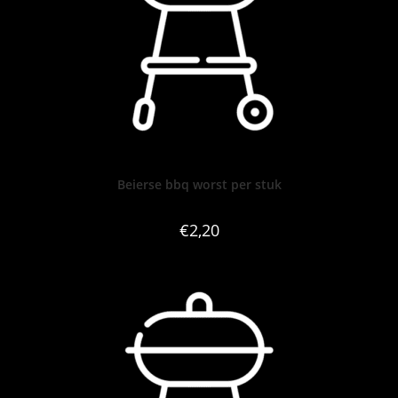
Beierse bbq worst per stuk
€
2,20