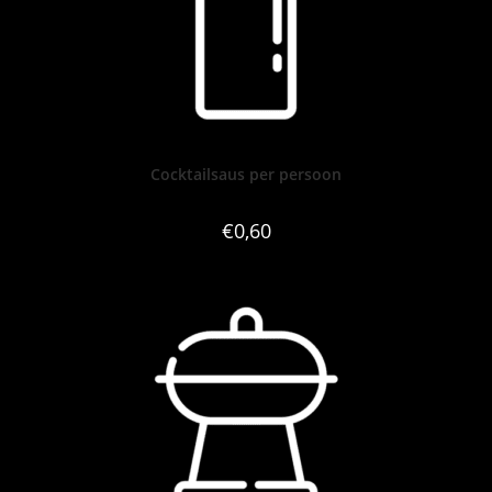
Cocktailsaus per persoon
€
0,60