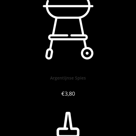
Argentijnse Spies
€
3,80