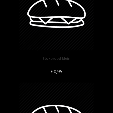
Stokbrood klein
€
0,95