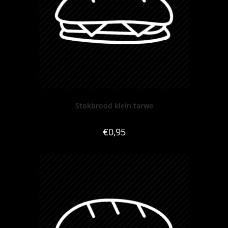
Stokbrood klein tarwe
€
0,95