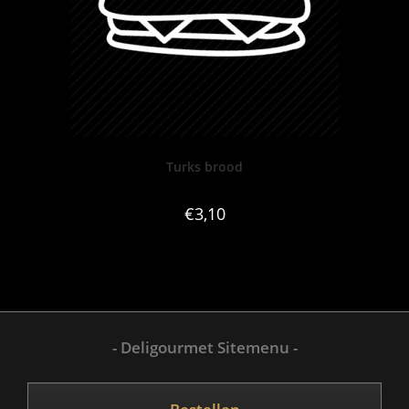
Turks brood
€
3,10
- Deligourmet Sitemenu -