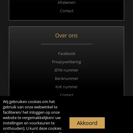
Afrekenen
Contact
Over ons
Facebook
Privacyverklaring
BTW nummer
Banknummer
KvK nummer
Contact
Wij gebruiken cookies om het
gebruik van onze webwinkel te
faciliteren/ het inloggen op onze
website te vergemakkelijken/ uw
Copyright 2020 © All rights Reserved. Webdesign & hosting by
Akkoord
instellingen en voorkeuren te
Duisters Media
onthouden]. U kunt deze cookies