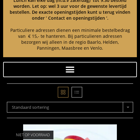
Lunch kan elke dag (m.u.v zaterdag) tot 9:30 besteld
worden. Let op: wel 3 uur voor de gewenste levertijd
bestellen. De exacte openingstijden kunt u terug vinden
onder ‘ Contact en openingstijden ‘.
Particuliere adressen dienen een minimale bestelbedrag
van € 15,- te hanteren. Bij particulieren adressen
bezorgen wij alleen in de regio Baarlo, Helden,
Panningen, Maasbree en Venlo.
Standaard sortering
NIET OP VOORRAAD