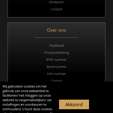
Afrekenen
Contact
Over ons
Facebook
Privacyverklaring
BTW nummer
Banknummer
KvK nummer
Contact
Wij gebruiken cookies om het
gebruik van onze webwinkel te
faciliteren/ het inloggen op onze
website te vergemakkelijken/ uw
Copyright 2020 © All rights Reserved. Webdesign & hosting by
Akkoord
instellingen en voorkeuren te
Duisters Media
onthouden]. U kunt deze cookies