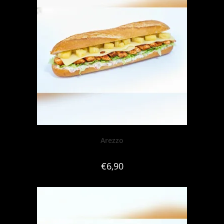
Arezzo
€
6,90