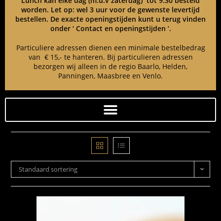
Lunch kan elke dag (m.u.v zaterdag) tot 9:30 besteld
worden. Let op: wel 3 uur voor de gewenste levertijd
bestellen. De exacte openingstijden kunt u terug vinden
onder ‘ Contact en openingstijden ‘.
Particuliere adressen dienen een minimale bestelbedrag
van € 15,- te hanteren. Bij particulieren adressen
bezorgen wij alleen in de regio Baarlo, Helden,
Panningen, Maasbree en Venlo.
Standaard sortering