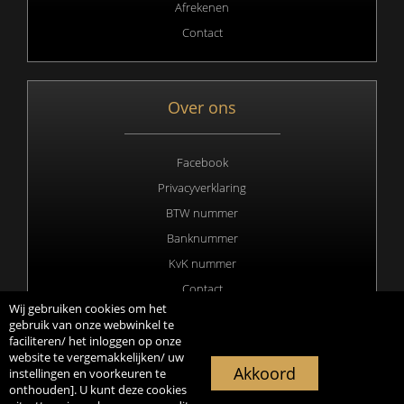
Afrekenen
Contact
Over ons
Facebook
Privacyverklaring
BTW nummer
Banknummer
KvK nummer
Contact
Wij gebruiken cookies om het
gebruik van onze webwinkel te
faciliteren/ het inloggen op onze
website te vergemakkelijken/ uw
Copyright 2020 © All rights Reserved. Webdesign & hosting by
Akkoord
instellingen en voorkeuren te
Duisters Media
onthouden]. U kunt deze cookies