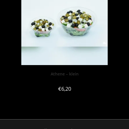
Athene – klein
€
6,20