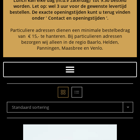
Lunch kan elke dag (m.u.v zaterdag) tot 9:30 besteld
worden. Let op: wel 3 uur voor de gewenste levertijd
bestellen. De exacte openingstijden kunt u terug vinden
onder ‘ Contact en openingstijden ‘.
Particuliere adressen dienen een minimale bestelbedrag
van € 15,- te hanteren. Bij particulieren adressen
bezorgen wij alleen in de regio Baarlo, Helden,
Panningen, Maasbree en Venlo.
Standaard sortering