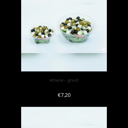
Athene – groot
€
7,20