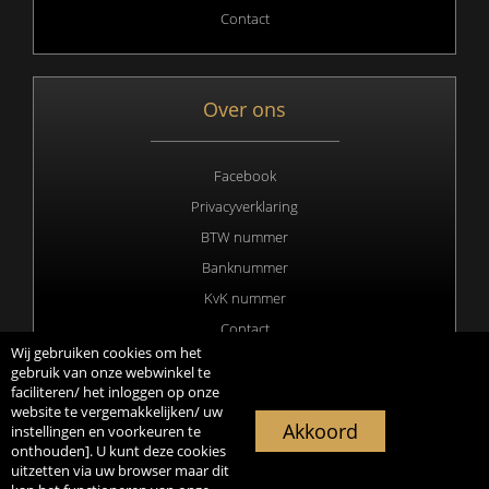
Contact
Over ons
Facebook
Privacyverklaring
BTW nummer
Banknummer
KvK nummer
Contact
Wij gebruiken cookies om het
gebruik van onze webwinkel te
faciliteren/ het inloggen op onze
website te vergemakkelijken/ uw
Copyright 2020 © All rights Reserved. Webdesign & hosting by
Akkoord
instellingen en voorkeuren te
Duisters Media
onthouden]. U kunt deze cookies
uitzetten via uw browser maar dit