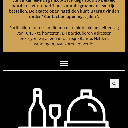
Lunch kan elke dag (m.u.v zaterdag) tot 9:30 besteld
worden. Let op: wel 3 uur voor de gewenste levertijd
bestellen. De exacte openingstijden kunt u terug vinden
onder ‘ Contact en openingstijden ‘.
Particuliere adressen dienen een minimale bestelbedrag
van € 15,- te hanteren. Bij particulieren adressen
bezorgen wij alleen in de regio Baarlo, Helden,
Panningen, Maasbree en Venlo.