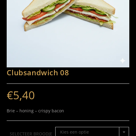
Clubsandwich 08
€
5,40
Brie – honing – crispy bacon
Kies een optie
SELECTEER BROODJE