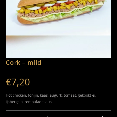
Cork – mild
€
7,20
Hot chicken, tonijn, kaas, augurk, tomaat, gekookt ei,
ijsbergsla, remouladesaus