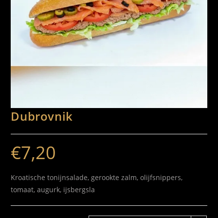
Dubrovnik
€
7,20
Kroatische tonijnsalade, gerookte zalm, olijfsnippers,
tomaat, augurk, ijsbergsla