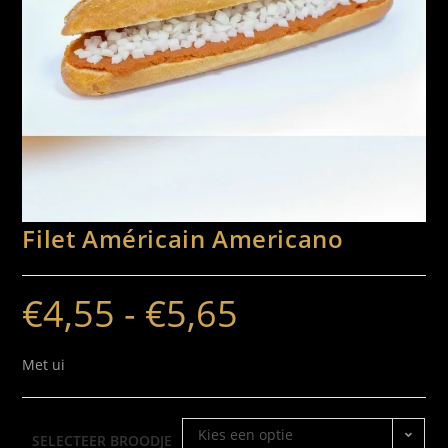
Filet Américain Americano
€
4,55
-
€
5,65
Met ui
Kies een optie
SELECTEER BROODJE