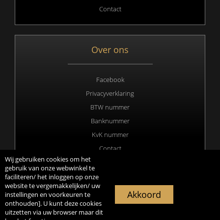
Contact
Over ons
Facebook
Privacyverklaring
BTW nummer
Banknummer
KvK nummer
Contact
Wij gebruiken cookies om het
gebruik van onze webwinkel te
faciliteren/ het inloggen op onze
website te vergemakkelijken/ uw
Copyright 2020 © All rights Reserved. Webdesign & hosting by
Akkoord
instellingen en voorkeuren te
Duisters Media
onthouden]. U kunt deze cookies
uitzetten via uw browser maar dit