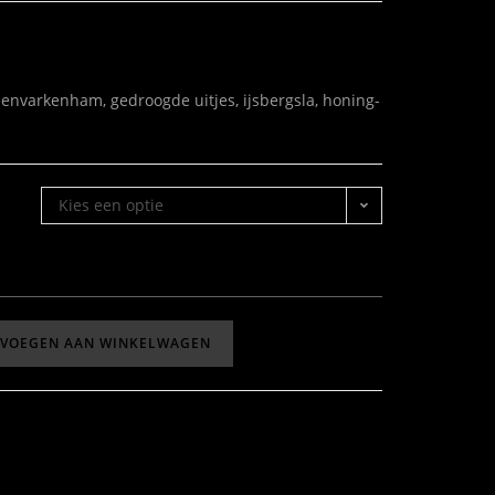
envarkenham, gedroogde uitjes, ijsbergsla, honing-
Kies een optie
EVOEGEN AAN WINKELWAGEN