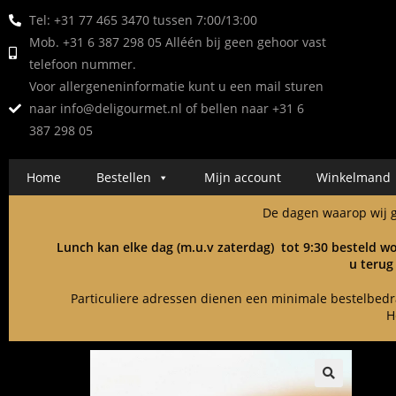
Tel: +31 77 465 3470 tussen 7:00/13:00
Mob. +31 6 387 298 05 Alléén bij geen gehoor vast
telefoon nummer.
Voor allergeneninformatie kunt u een mail sturen
naar
info@deligourmet.nl
of bellen naar +31 6
387 298 05
Home
Bestellen
Mijn account
Winkelmand
De dagen waarop wij ge
Lunch kan elke dag (m.u.v zaterdag) tot 9:30 besteld wo
u terug
Particuliere adressen dienen een minimale bestelbedrag
H