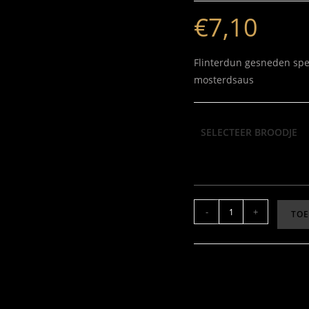
€
7,10
Flinterdun gesneden spe
mosterdsaus
SELECTEER BROODJE
-
+
TO