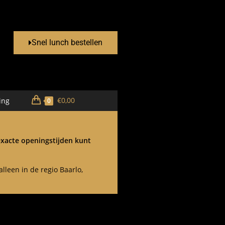
Snel lunch bestellen
€
0,00
ing
0
 exacte openingstijden kunt
lleen in de regio Baarlo,