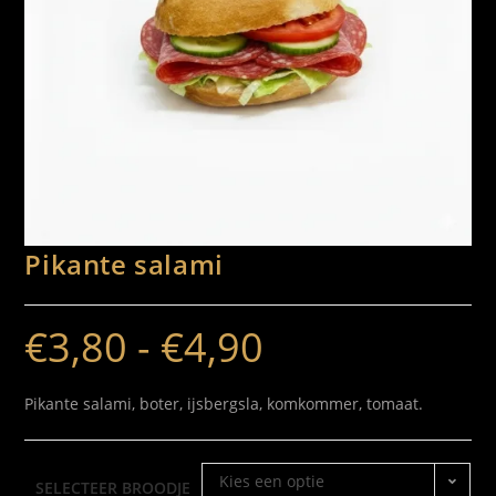
Pikante salami
€
3,80
-
€
4,90
Pikante salami, boter, ijsbergsla, komkommer, tomaat.
Kies een optie
SELECTEER BROODJE