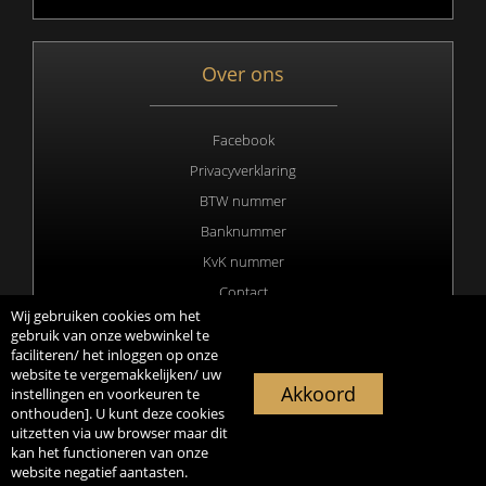
Over ons
Facebook
Privacyverklaring
BTW nummer
Banknummer
KvK nummer
Contact
Wij gebruiken cookies om het
gebruik van onze webwinkel te
faciliteren/ het inloggen op onze
website te vergemakkelijken/ uw
Copyright 2020 © All rights Reserved. Webdesign & hosting by
Akkoord
instellingen en voorkeuren te
Duisters Media
onthouden]. U kunt deze cookies
uitzetten via uw browser maar dit
kan het functioneren van onze
website negatief aantasten.