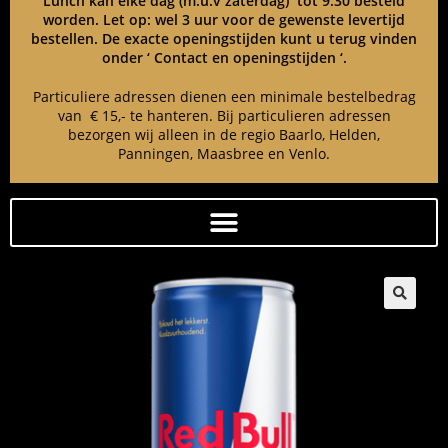
Lunch kan elke dag (m.u.v zaterdag) tot 9:30 besteld
worden. Let op: wel 3 uur voor de gewenste levertijd
bestellen. De exacte openingstijden kunt u terug vinden
onder ‘ Contact en openingstijden ‘.
Particuliere adressen dienen een minimale bestelbedrag
van € 15,- te hanteren. Bij particulieren adressen
bezorgen wij alleen in de regio Baarlo, Helden,
Panningen, Maasbree en Venlo.