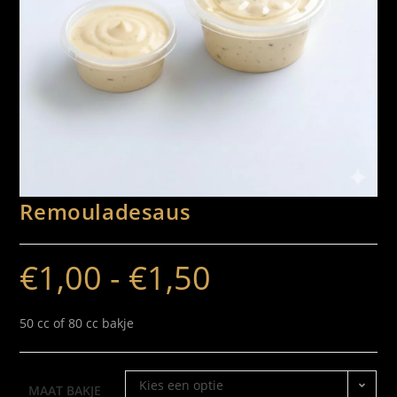
Remouladesaus
€
1,00
-
€
1,50
50 cc of 80 cc bakje
Kies een optie
MAAT BAKJE