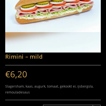
Rimini – mild
€
6,20
Slagersham, kaas, augurk, tomaat, gekookt ei, ijsbergsla,
remouladesaus