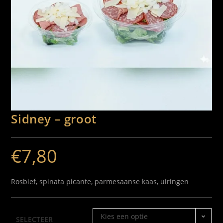
Sidney – groot
€
7,80
Rosbief, spinata picante, parmesaanse kaas, uiringen
Kies een optie
SELECTEER