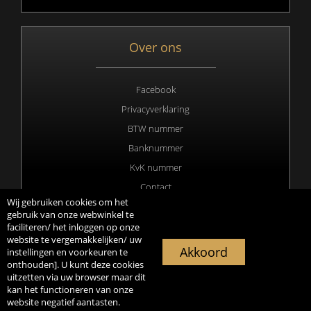
Over ons
Facebook
Privacyverklaring
BTW nummer
Banknummer
KvK nummer
Contact
Wij gebruiken cookies om het
gebruik van onze webwinkel te
faciliteren/ het inloggen op onze
website te vergemakkelijken/ uw
Copyright 2020 © All rights Reserved. Webdesign & hosting by
Akkoord
instellingen en voorkeuren te
Duisters Media
onthouden]. U kunt deze cookies
uitzetten via uw browser maar dit
kan het functioneren van onze
website negatief aantasten.