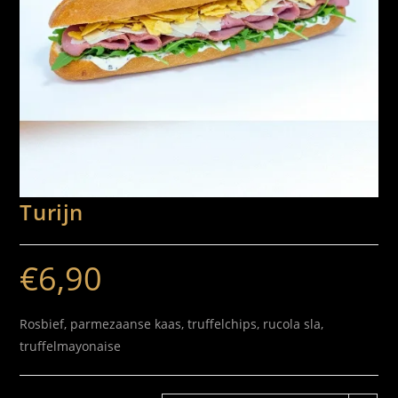
Turijn
€
6,90
Rosbief, parmezaanse kaas, truffelchips, rucola sla,
truffelmayonaise