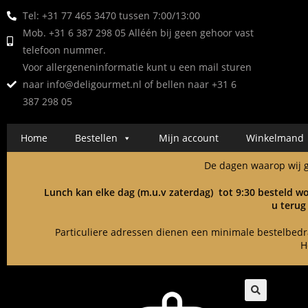
Tel: +31 77 465 3470 tussen 7:00/13:00
Mob. +31 6 387 298 05 Alléén bij geen gehoor vast
telefoon nummer.
Voor allergeneninformatie kunt u een mail sturen
naar
info@deligourmet.nl
of bellen naar +31 6
387 298 05
Home
Bestellen
Mijn account
Winkelmand
De dagen waarop wij ge
Lunch kan elke dag (m.u.v zaterdag) tot 9:30 besteld wo
u terug
Particuliere adressen dienen een minimale bestelbedrag
H