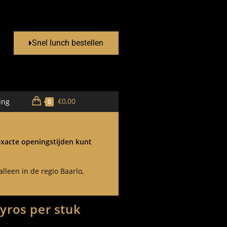
Snel lunch bestellen
€
0,00
ing
0
 exacte openingstijden kunt
lleen in de regio Baarlo,
gyros per stuk