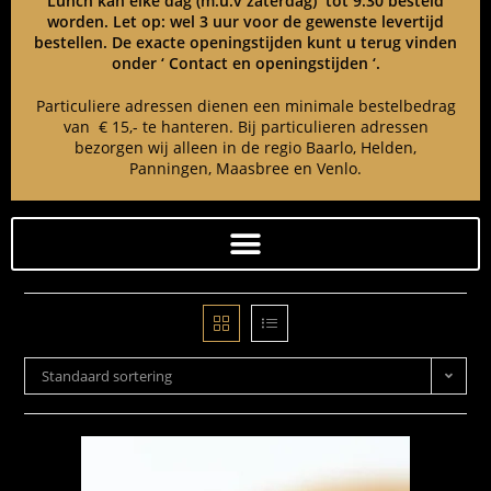
Lunch kan elke dag (m.u.v zaterdag) tot 9:30 besteld
worden. Let op: wel 3 uur voor de gewenste levertijd
bestellen. De exacte openingstijden kunt u terug vinden
onder ‘ Contact en openingstijden ‘.
Particuliere adressen dienen een minimale bestelbedrag
van € 15,- te hanteren. Bij particulieren adressen
bezorgen wij alleen in de regio Baarlo, Helden,
Panningen, Maasbree en Venlo.
Standaard sortering